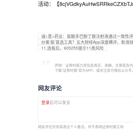
活动：【
8cjVGdkyAuHwSRRkeCZXbTJ
诚<意>药业：盐酸多巴酚丁胺注射液通过一致性
炒美‘股’首选工具？五大财经App深度横评，新浪
11,连板后，605255提示11类风险
声明：证券时报力求信息真实、准确，文章提及内
下载“证券时报”官方APP，或关注官方微信公众
网友评论
登录
后可以发言
网友评论仅供其表达个人看法，并不表明证券时报立场