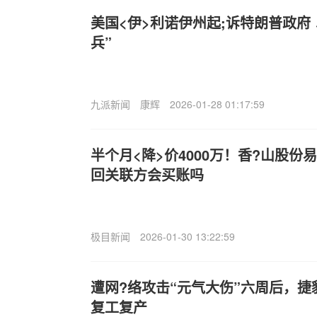
美国<伊>利诺伊州起;诉特朗普政府
兵”
九派新闻
康辉
2026-01-28 01:17:59
半个月<降>价4000万！香?山股
回关联方会买账吗
极目新闻
2026-01-30 13:22:59
遭网?络攻击“元气大伤”六周后，
复工复产