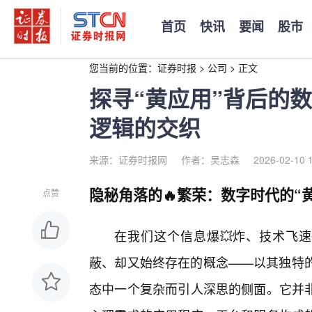
首页
快讯
要闻
股市
您当前的位置：
证券时报
>
公司
>
正文
探寻“黄应用”背后的
逻辑的交织
来源：证券时报网
作者：吴志森
2026-02-10 
隐秘角落的🔥繁荣：数字时代的“
点赞
在我们这个信息爆💥炸、技术飞速
蔽、却又始终存在的概念——以其独特的
态中一个复杂而引人深思的侧面。它并非