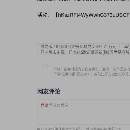
活动：【
hKszRFt4WyWwhC373uUSCF
博力威;10月20日大宗交易成交647.71万元
泽
亚洲股市走高，日本执:政党组建新{联}盟后基准
声明：证券时报力求信息真实、准确，文章提及内
下载“证券时报”官方APP，或关注官方微信公众
网友评论
登录
后可以发言
网友评论仅供其表达个人看法，并不表明证券时报立场